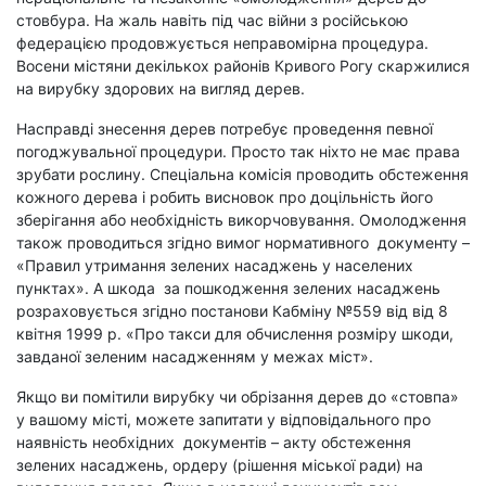
стовбура. На жаль навіть під час війни з російською
федерацією продовжується неправомірна процедура.
Восени містяни декількох районів Кривого Рогу скаржилися
на вирубку здорових на вигляд дерев.
Насправді знесення дерев потребує проведення певної
погоджувальної процедури. Просто так ніхто не має права
зрубати рослину. Спеціальна комісія проводить обстеження
кожного дерева і робить висновок про доцільність його
зберігання або необхідність викорчовування. Омолодження
також проводиться згідно вимог нормативного документу –
«Правил утримання зелених насаджень у населених
пунктах». А шкода за пошкодження зелених насаджень
розраховується згідно постанови Кабміну №559 від
від 8
квітня 1999 р.
«Про такси для обчислення
розміру шкоди,
завданої зеленим насадженням у межах міст».
Якщо ви помітили вирубку чи обрізання дерев до «стовпа»
у вашому місті, можете
запитати у відп
овідального про
наявність необхідних документів – акту обстеження
зелених насаджень, ордеру (рішення міської ради) на