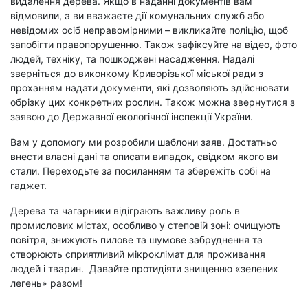
видалення дерева. Якщо в наданні документів вам
відмовили, а ви вважаєте дії комунальних служб або
невідомих осіб неправомірними – викликайте поліцію, щоб
запобігти правопорушенню. Також зафіксуйте на відео, фото
людей, техніку, та пошкоджені насадження. Надалі
зверніться до виконкому Криворізької міської ради з
проханням надати документи, які дозволяють здійснювати
обрізку цих конкретних рослин. Також можна звернутися з
заявою до Державної екологічної інспекції України.
Вам у допомогу ми розробили шаблони заяв. Достатньо
внести власні дані та описати випадок, свідком якого ви
стали. Переходьте за посиланням та збережіть собі на
гаджет.
Дерева та чагарники відіграють важливу роль
в
промислових містах, особливо у степовій зоні: очищують
повітря, знижують пилове та шумове забруднення та
створюють сприятливий мікроклімат для проживання
людей і тварин. Давайте протидіяти знищенню «зелених
легень» разом!