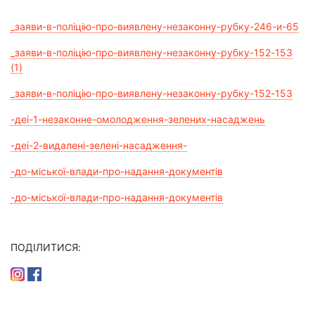
_заяви-в-поліцію-про-виявлену-незаконну-рубку-246-и-65
_заяви-в-поліцію-про-виявлену-незаконну-рубку-152-153
(1)
_заяви-в-поліцію-про-виявлену-незаконну-рубку-152-153
-деі-1-незаконне-омолодження-зелених-насаджень
-деі-2-видалені-зелені-насадження-
-до-міської-влади-про-надання-документів
-до-міської-влади-про-надання-документів
ПОДІЛИТИСЯ: