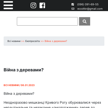
(096) 091-69-55
ecodtkr@gmail.com
Всі новини
>>
Екопросвіта
>>
Війна з деревами?
Війна з деревами?
ВСІ НОВИНИ / 06.01.2023
Війна з деревами?
Неодноразово мешканці Кривого Рогу обурювалися через
нераціональне та незаконне «омолодження» дерев до