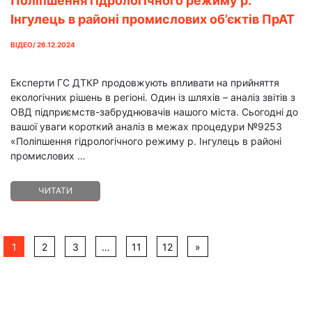
Поліпшення гідрологічного режиму р.
Інгулець в районі промислових об’єктів ПрАТ
“ІнГЗК”
ВІДЕО/ 26.12.2024
Експерти ГС ДТКР продовжують впливати на прийняття
екологічних рішень в регіоні. Один із шляхів – аналіз звітів з
ОВД підприємств-забруднювачів нашого міста. Сьогодні до
вашої уваги короткий аналіз в межах процедури №9253
«Поліпшення гідрологічного режиму р. Інгулець в районі
промислових …
ЧИТАТИ
1
2
3
…
11
12
»