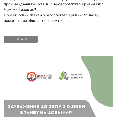
проммайданчика №1 ПАТ ” АрселорМіттал Кривий Ріг “.
Чим ми дихаємо?
Промисловий гігант АрселорМіттал Кривий Ріг знову
намагається відкласти екозміни
…
ЧИТАТИ