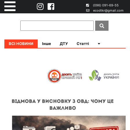
(096) 091-69-55
ecodtkr@gmail.com
ВСІ НОВИНИ
Інше
ДТУ
Статті