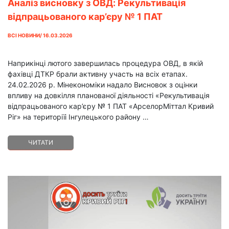
Аналіз висновку з ОВД: Рекультивація
вiдпрацьованого кар’єру № 1 ПАТ
«АрселорМiттал Кривий Рiг»
ВСІ НОВИНИ/ 16.03.2026
Наприкінці лютого завершилась процедура ОВД, в якій
фахівці ДТКР брали активну участь на всіх етапах.
24.02.2026 р. Мінекономіки надало Висновок з оцінки
впливу на довкілля планованої діяльності «Рекультивація
вiдпрацьованого кар’єру № 1 ПАТ «АрселорМiттал Кривий
Рiг» на територіїi Iнгулецького району …
ЧИТАТИ