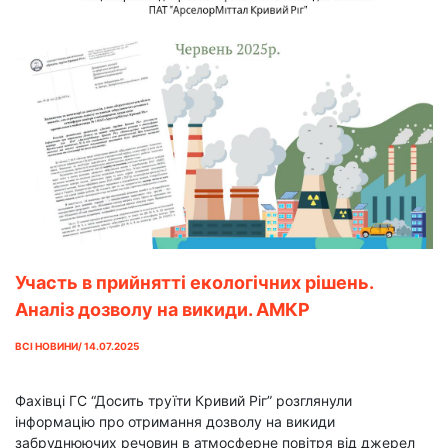
Участь в прийнятті екологічних рішень.
Аналіз дозволу на викиди. АМКР
проммайданчик №1
ВСІ НОВИНИ/ 14.07.2025
Фахівці ГС “Досить труїти Кривий Ріг” розглянули
інформацію про отримання дозволу на викиди
забруднюючих речовин в атмосферне повітря від джерел