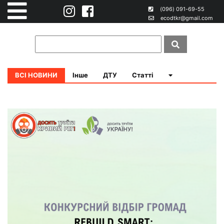
(096) 091-69-55
ecodtkr@gmail.com
ВСІ НОВИНИ
Інше
ДТУ
Статті