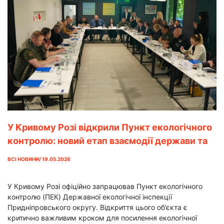
У Кривому Розі відкрили Пункт екологічного
контролю: новий етап взаємодії держави та
громадськості
ВСІ НОВИНИ/ 19.05.2026
У Кривому Розі офіційно запрацював Пункт екологічного
контролю (ПЕК) Державної екологічної інспекції
Придніпровського округу. Відкриття цього об’єкта є
критично важливим кроком для посилення екологічної