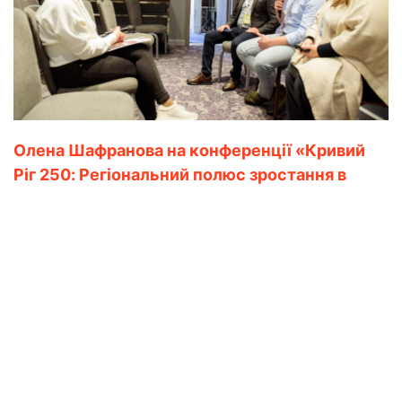
Олена Шафранова на конференції «Кривий
Ріг 250: Регіональний полюс зростання в
умовах відновлення України»
ВСІ НОВИНИ/ 16.12.2025
На прикінці листопада в Києві відбулася конференція
«Кривий Ріг 250: Регіональний полюс зростання в умовах
відновлення України», яка об’єднала представників влади,
громадського сектору, науковців, бізнесу та міжнародних
партнерів.
Серед учасників була представниця від ГС “Досить Труїти
Кривий Ріг” – Олена
…