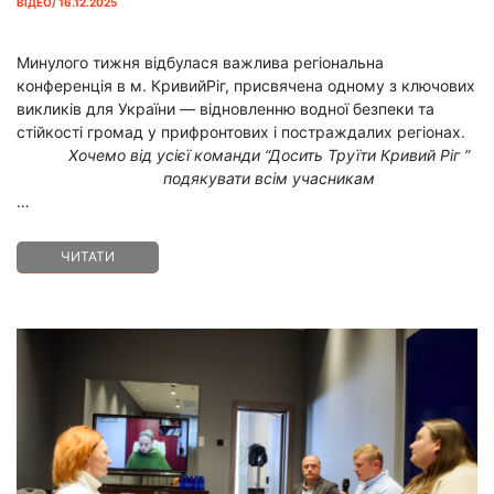
ВІДЕО/ 16.12.2025
Минулого тижня відбулася важлива регіональна
конференція в м. КривийРіг, присвячена одному з ключових
викликів для України — відновленню водної безпеки та
стійкості громад у прифронтових і постраждалих регіонах.
Хочемо від усієї команди “Досить Труїти Кривий Ріг ”
подякувати всім учасникам
…
ЧИТАТИ