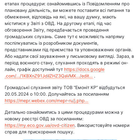
етапах процедури: ознайомившись із Повідомленням про
плановану діяльність, ви можете поставити всі питання та
обмеження, відповідь на які, на вашу думку, мають
міститися у Звіті з ОВД. На другому етапі, під час
обговорення Звіту, передбачається проведення
громадських слухань. Саме тут є можливість напряму
поспілкуватись із розробником документів,
представниками під приємства та уповноважених органів.
Або надати свої зауваження у письмовому вигляді. Зараз, в
період воєнного стану, слухання проходять в режимі он-
лайн, графік доступний тут
https://docs.google
.com/…/1KBXnZ91JdilZHZ3QaVMX…/edit…
.
Громадські слухання звіту ТОВ “Емоніт КР” відбудуться
20.05.2024 о 10:00. Долучайтесь за посиланням
https://mepr.webex.com/mepr-ru/j.php…
Детально ознайомитись з цими процедурами можна у
новому реєстрі ОВД за посиланням:
https://my.eco.gov.ua/ovd-citizen
. Використовуйте номери
справ для прискорення пошуку.