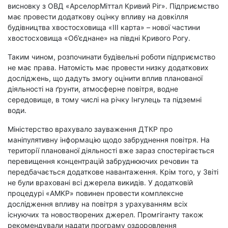
висновку з ОВД «АрселорМіттал Кривий Ріг». Підприємство
має провести додаткову оцінку впливу на довкілля
будівництва хвостосховища «ІІІ карта» – нової частини
хвостосховища «Об’єднане» на півдні Кривого Рогу.
Таким чином, розпочинати будівельні роботи підприємство
не має права. Натомість має провести низку додаткових
досліджень, що дадуть змогу оцінити впл
ив планованої
діяльності на ґрунти, атмосферне повітря, водне
середовище, в тому числі на річку Інгулець та підземні
води.
Міністерство врахувало зауваження ДТКР про
маніпулятивну інформацію щодо забруднення повітря. На
території планованої діяльності вже зараз спостерігається
перевищення концентрацій забруднюючих речовин та
передбачається додаткове навантаження. Крім того, у Звіті
не були враховані всі джерела викидів. У додатковій
процедурі «АМКР» повинен провести комплексне
дослідження впливу на повітря з урахуванням всіх
існуючих та новостворених джерел. Промгіганту також
рекомендували надати програму оздоровлення