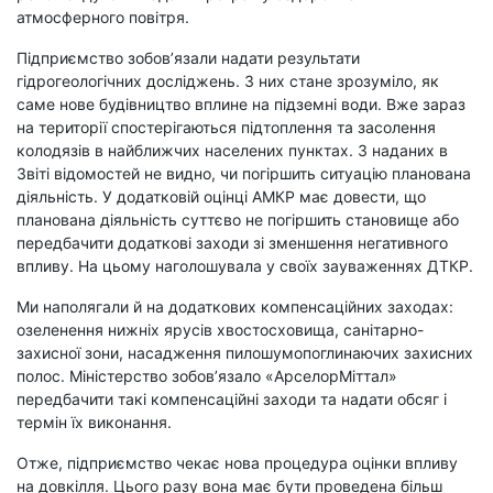
атмосферного повітря.
Підприємство зобов’язали надати результати
гідрогеологічних досліджень. З них стане зрозуміло, як
саме нове будівництво вплине на підземні води. Вже зараз
на території спостерігаються підтоплення та засолення
колодязів в найближчих населених пунктах. З наданих в
Звіті відомостей не видно, чи погіршить ситуацію планована
діяльність. У додатковій оцінці АМКР має довести, що
планована діяльність суттєво не погіршить становище або
передбачити додаткові заходи зі зменшення негативного
впливу. На цьому наголошувала у своїх зауваженнях ДТКР.
Ми наполягали й на додаткових компенсаційних заходах:
озеленення нижніх ярусів хвостосховища, санітарно-
захисної зони, насадження пилошумопоглинаючих захисних
полос. Міністерство зобов’язало «АрселорМіттал»
передбачити такі компенсаційні заходи та надати обсяг і
термін їх виконання.
Отже, підприємство чекає нова процедура оцінки впливу
на довкілля. Цього разу вона має бути проведена більш