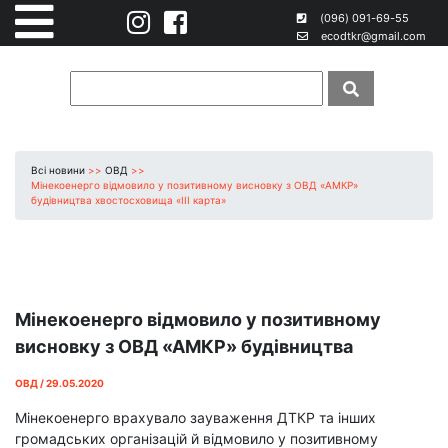
(096) 091-69-55
ecodtkr@gmail.com
Всі новини
>>
ОВД
>>
Мінекоенерго відмовило у позитивному висновку з ОВД «АМКР»
будівництва хвостосховища «ІІІ карта»
Мінекоенерго відмовило у позитивному
висновку з ОВД «АМКР» будівництва
хвостосховища «ІІІ карта»
ОВД / 29.05.2020
Мінекоенерго врахувало зауваження ДТКР та інших
громадських організацій й відмовило у позитивному