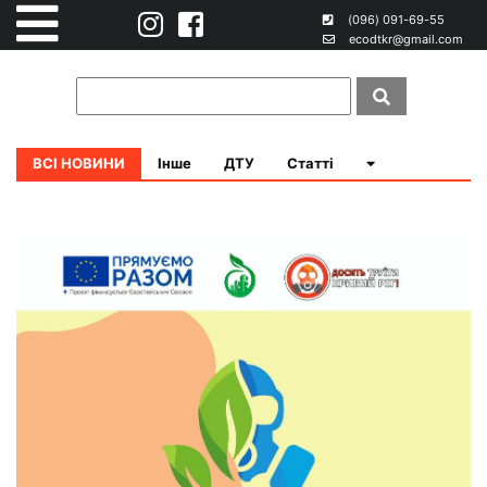
(096) 091-69-55
ecodtkr@gmail.com
ВСІ НОВИНИ
Інше
ДТУ
Статті