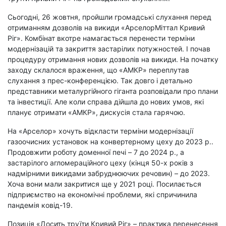
Сьогодні, 26 жовтня, пройшли громадські слухання перед
отриманням дозволів на викиди «АрселорМіттал Кривий
Ріг». Комбінат вкотре намагається перенести терміни
модернізацій та закриття застарілих потужностей. І почав
процедуру отримання нових дозволів на викиди. На початку
заходу склалося враження, що «АМКР» переплутав
слухання з прес-конференцією. Так довго і детально
представники металургійного гіганта розповідали про плани
та інвестиції. Але коли справа дійшла до нових умов, які
планує отримати «АМКР», дискусія стала гарячою.
На «Арселор» хочуть відкласти терміни модернізації
газоочисних установок на конвертерному цеху до 2023 р..
Продовжити роботу доменної печі – 7 до 2024 р., а
застарілого агломераційного цеху (кінця 50-х років з
надмірними викидами забруднюючих речовин) – до 2023.
Хоча вони мали закритися ще у 2021 році. Посилається
підприємство на економічні проблеми, які спричинила
пандемія ковід-19.
Позиція «Досить труїти Кривий Ріг» – практика перенесення