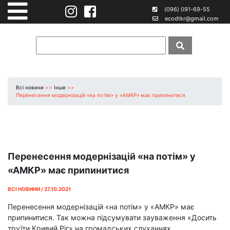
(096) 091-69-55
ecodtkr@gmail.com
Всі новини
>>
Інше
>>
Перенесення модернізацій «на потім» у «АМКР» має припинитися
Перенесення модернізацій «на потім» у
«АМКР» має припинитися
ВСІ НОВИНИ / 27.10.2021
Перенесення модернізацій «на потім» у «АМКР» має
припинитися. Так можна підсумувати зауваження «Досить
труїти Кривий Ріг» на громадських слуханнях.