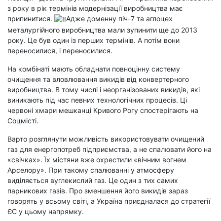
з року в рік термінів модернізації виробництва має
припинитися.
Адже доменну піч-7 та аглоцех
металургійного виробництва мали зупинити ще до 2013
року. Це був один із перших термінів. А потім вони
переносилися, і переносилися.
На комбінаті мають обладнати повноцінну систему
очищення та вловлювання викидів від конвертерного
виробництва. В тому числі і неорганізованих викидів, які
виникають під час певних технологічних процесів. Ці
червоні хмари мешканці Кривого Рогу спостерігають на
Соцмісті.
Варто розглянути можливість використовувати очищений
газ для енергопотреб підприємства, а не спалювати його на
«свічках». Їх містяни вже охрестили «вічним вогнем
Арселору». При такому спалюванні у атмосферу
виділяється вуглекислий газ. Це один з тих самих
парникових газів. Про зменшення його викидів зараз
говорять у всьому світі, а Україна приєдналася до стратегії
ЄС у цьому напрямку.