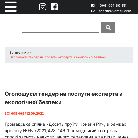
(096) 091-69-55
ecodtkr@gmail.com
Всі новини
>>
Оголошуєм тендер на послуги експерта з екологічної безпеки
Оголошуєм тендер на послуги експерта з
екологічної безпеки
ВСІ НОВИНИ / 12.09.2022
Громадська спілка «Досить труїти Кривий Ріг», в рамках
проекту №ENI/2021/428-146 “Громадський контроль –
спосіб захисту навколишнього середовища та підвищення