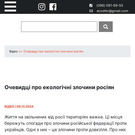
(096) 091-69-55
ecodtkr@gmail.com
Відео
>>
Очевидці про екологічні злочини росіян
Очевидці про екологічні злочини росіян
ВІДЕО / 06.12.2024
Життя на звільнених від росії територіях важке. Ці місця
бережуть спогади про злочини російської федерації проти
українців. Одні з них – це злочини проти довкілля. Про них