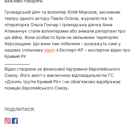
важливо говорити.
Громадській діяч та волонтер Юлій Морозов, засновник
театру одного актору Павло Осіков, журналістка та
літераторка Ольга Гончар і громадська діячка Анна
Атаманчук стали волонтерами або знімали репортажі про
цю війну. Вони особисто були на звільнених територіях
Херсонщини. Що вони там побачили – розкажуть самі у
нашому спільному
відео
з
Експерт-КР – експертне відео про
Кривий Ріг
______________
Відео створене за фінансової підтримки Європейського
Союзу. Його зміст є виключною відповідальністю ГС
«Досить труїти Кривий Ріг» і не обов’язково відображає
позицію Європейського Союзу.
ПОДІЛИТИСЯ: