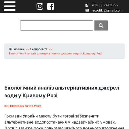
(096) 091-69-55
ecodtkr@gmail.com
Всі новини
>>
Екопросвіта
>>
Екологічний аналіз альтернативних джерел води у Кривому Розі
Екологічний аналіз альтернативних джерел
води у Кривому Розі
ВСІ НОВИНИ / 02.02.2023
Громади України мають бути готові забезпечити
альтернативне водопостачання у надзвичайних умовах.
Досвід майже року повномасштабного воєнного вторгнення