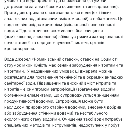
умовах ця вода придатна до споживання (за умови
дотримання загальної схеми очищення та знезараження).
Проте довготривале споживання такої води (як і інших
аналогічних вод зі значним вмістом солей) є небажаним. Ця
вода не відповідає критеріям фізіологічної повноцінності
води, а її довготривале споживання без очищення
(пом’якшення, знесолення) збільшує ризики захворюваності
сечостатевої та серцево-судинної систем, органів
кровотворення.
Вода джерел «Романівський ставок», ставок на Соцмісті,
струмок мкрн Юність має ознаки забруднення нітратами та
нітритами. У надзвичайних умовах ці джерела можна
розглядати для постачання технічної та в окремих випадках
санітарної води. Підвищений та високий вміст нітритів та
нітратів – є симптомом евтрофікації (збагачення водойм
біогенними елементами, що супроводжується знищенням
продуктивності водойми. Евтрофікація може бути
наслідком природного старіння водойми, внесення добрив
або забруднення стічними водами) та нестабільного
екологічного стану водойми. Очищення такої води потребує
спеціальних методів та інструментів, недоступних у побуті