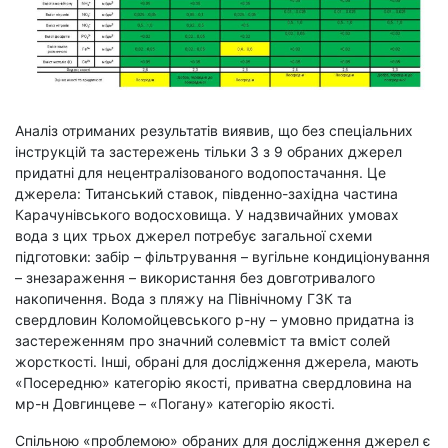
Аналіз отриманих результатів виявив, що без спеціальних
інструкцій та застережень тільки 3 з 9 обраних джерел
придатні для нецентралізованого водопостачання. Це
джерела: Титанський ставок, південно-західна частина
Карачунівського водосховища. У надзвичайних умовах
вода з цих трьох джерел потребує загальної схеми
підготовки: забір – фільтрування – вугільне кондиціонування
– знезараження – використання без довготривалого
накопичення. Вода з пляжу на Північному ГЗК та
свердловин Коломойцевського р-ну – умовно придатна із
застереженням про значний солевміст та вміст солей
жорсткості. Інші, обрані для дослідження джерела, мають
«Посередню» категорію якості, приватна свердловина на
мр-н Довгинцеве – «Погану» категорію якості.
Спільною «проблемою» обраних для дослідження джерел є