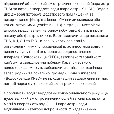
підвищений або високий вміст розчинених солей (параметр
TDS) та катіонів твердості води (параметри KH, GH). Вода з
цих джерел потребує додаткового пом’якшення та
використання фільтрів з іонно-обмінними смолами або
катіон-активними цеолітами. Ці фільтраційні матеріали
широко представлені на ринку побутових фільтрів проти
накипу або фільтр-глечиків. Варто зазначити, що показники
TDS, KH, GH та Fe3+ в першу чергу пов’язані з
органолептичними (споживчими) властивостями води. У
випадку відсутності альтернатив водопостачання –
джерела «Водосховище КРЕС», затопленого гранітного
кар’єру та свердловини поблизу Карачунівського
водосховища можуть забезпечити санітарно-технічних
запас родини та локальної громади. Вода з джерела
«Водосховище КРЕС» не придатна для задоволення питних
потреб через дуже високий вміст розчинених солей.
Особливість води свердловин Коломойцевського р-ну – це
дуже великий вміст розчинених солей та іонів кальцію та
магнію (жорсткість води), інші параметри води
відповідають категорії доброї якості. У надзвичайних