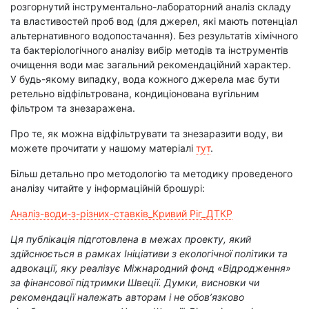
розгорнутий інструментально-лабораторний аналіз складу
та властивостей проб вод (для джерел, які мають потенціал
альтернативного водопостачання). Без результатів хімічного
та бактеріологічного аналізу вибір методів та інструментів
очищення води має загальний рекомендаційний характер.
У будь-якому випадку, вода кожного джерела має бути
ретельно відфільтрована, кондиціонована вугільним
фільтром та знезаражена.
Про те, як можна відфільтрувати та знезаразити воду, ви
можете прочитати у нашому матеріалі
тут
.
Більш детально про методологію та методику проведеного
аналізу читайте у інформаційній брошурі:
Аналіз-води-з-різних-ставків_Кривий Ріг_ДТКР
Ця публікація підготовлена в межах проекту, який
здійснюється в рамках Ініціативи з екологічної політики та
адвокації, яку реалізує
Міжнародний фонд «Відродження»
за фінансової підтримки Швеції. Думки, висновки чи
рекомендації належать авторам і не обов’язково