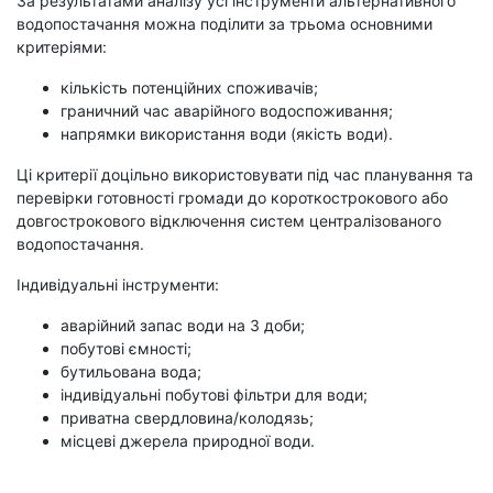
За результатами аналізу усі інструменти альтернативного
водопостачання можна поділити за трьома основними
критеріями:
кількість потенційних споживачів;
граничний час аварійного водоспоживання;
напрямки використання води (якість води).
Ці критерії доцільно використовувати під час планування та
перевірки готовності громади до короткострокового або
довгострокового відключення систем централізованого
водопостачання.
Індивідуальні інструменти:
аварійний запас води на 3 доби;
побутові ємності;
бутильована вода;
індивідуальні побутові фільтри для води;
приватна свердловина/колодязь;
місцеві джерела природної води.