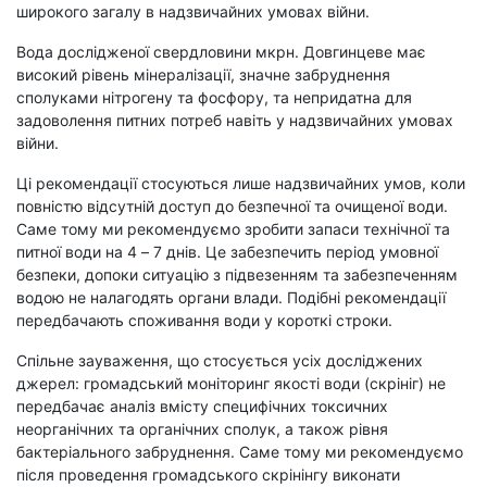
широкого загалу в надзвичайних умовах війни.
Вода дослідженої свердловини мкрн. Довгинцеве має
високий рівень мінералізації, значне забруднення
сполуками нітрогену та фосфору, та непридатна для
задоволення питних потреб навіть у надзвичайних умовах
війни.
Ці рекомендації стосуються лише надзвичайних умов, коли
повністю відсутній доступ до безпечної та очищеної води.
Саме тому ми рекомендуємо зробити запаси технічної та
питної води на 4 – 7 днів. Це забезпечить період умовної
безпеки, допоки ситуацію з підвезенням та забезпеченням
водою не налагодять органи влади. Подібні рекомендації
передбачають споживання води у короткі строки.
Спільне зауваження, що стосується усіх досліджених
джерел: громадський моніторинг якості води (скрініг) не
передбачає аналіз вмісту специфічних токсичних
неорганічних та органічних сполук, а також рівня
бактеріального забруднення. Саме тому ми рекомендуємо
після проведення громадського скрінінгу виконати