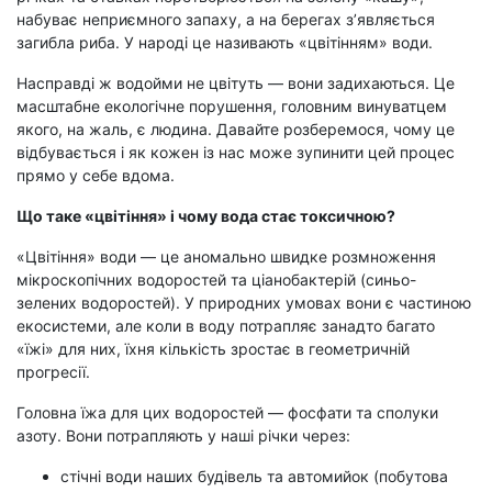
набуває неприємного запаху, а на берегах з’являється
загибла риба. У народі це називають «цвітінням» води.
Насправді ж водойми не цвітуть — вони задихаються. Це
масштабне екологічне порушення, головним винуватцем
якого, на жаль, є людина. Давайте розберемося, чому це
відбувається і як кожен із нас може зупинити цей процес
прямо у себе вдома.
Що таке «цвітіння» і чому вода стає токсичною?
«Цвітіння» води — це аномально швидке розмноження
мікроскопічних водоростей та ціанобактерій (синьо-
зелених водоростей). У природних умовах вони є частиною
екосистеми, але коли в воду потрапляє занадто багато
«їжі» для них, їхня кількість зростає в геометричній
прогресії.
Головна їжа для цих водоростей — фосфати та сполуки
азоту. Вони потрапляють у наші річки через:
стічні води наших будівель та автомийок (побутова