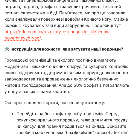
кисню та понаднормові концентрації амонійного азоту,
нітритів, нітратів, фосфатів і завислих речовин. Це чіткий
сигнал: екосистема в біді. Пам’ятаєте, ми про це говорили,
коли аналізували поверхневі водойми Кривого Рогу. Майже
скрізь фіксувались такі види забруднень. Подробиці тут
https://dtkr.com.ua/rezultaty-osinnogo-doslidzhennya-
poverhnevyh-vod/
.
🛠 Інструкція для кожного: як врятувати наші водойми?
Громадські організації та екологи постійно вимагають
модернізації міських очисних споруд та суворого контролю
скидів підприємств, дотримання вимог природоохоронного
законодавства та впровадження екологічно безпечних
методів господарювання. Але до 50% фосфатів потрапляють
у воду з наших із вами квартир.
Ось прості щоденні кроки, які під силу кожному:
Перейдіть на безфосфатну побутову хімію. Перед
покупкою прального порошку, гелю для миття посуду
чи капсул для прання подивіться на склад. Обирайте
засоби з маркуванням “без фосфатів” (phosphate-free)