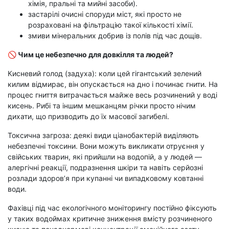
хімія, пральні та мийні засоби).
застарілі очисні споруди міст, які просто не
розраховані на фільтрацію такої кількості хімії.
змиви мінеральних добрив із полів під час дощів.
🚫 Чим це небезпечно для довкілля та людей?
Кисневий голод (задуха): коли цей гігантський зелений
килим відмирає, він опускається на дно і починає гнити. На
процес гниття витрачається майже весь розчинений у воді
кисень. Рибі та іншим мешканцям річки просто нічим
дихати, що призводить до їх масової загибелі.
Токсична загроза: деякі види ціанобактерій виділяють
небезпечні токсини. Вони можуть викликати отруєння у
свійських тварин, які прийшли на водопій, а у людей —
алергічні реакції, подразнення шкіри та навіть серйозні
розлади здоров’я при купанні чи випадковому ковтанні
води.
Фахівці під час екологічного моніторингу постійно фіксують
у таких водоймах критичне зниження вмісту розчиненого