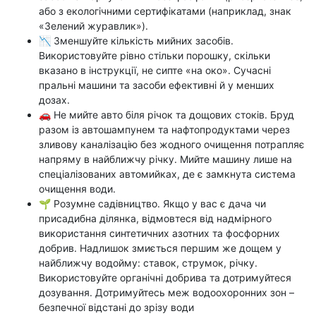
або з екологічними сертифікатами (наприклад, знак
«Зелений журавлик»).
📉 Зменшуйте кількість мийних засобів.
Використовуйте рівно стільки порошку, скільки
вказано в інструкції, не сипте «на око». Сучасні
пральні машини та засоби ефективні й у менших
дозах.
🚗 Не мийте авто біля річок та дощових стоків. Бруд
разом із автошампунем та нафтопродуктами через
зливову каналізацію без жодного очищення потрапляє
напряму в найближчу річку. Мийте машину лише на
спеціалізованих автомийках, де є замкнута система
очищення води.
🌱 Розумне садівництво. Якщо у вас є дача чи
присадибна ділянка, відмовтеся від надмірного
використання синтетичних азотних та фосфорних
добрив. Надлишок змиється першим же дощем у
найближчу водойму: ставок, струмок, річку.
Використовуйте органічні добрива та дотримуйтеся
дозування. Дотримуйтесь меж водоохоронних зон –
безпечної відстані до зрізу води