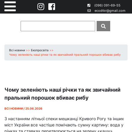
(096) 091-69-55
ecodtkr@gmail.com
Всі новини
>>
Екопросвіта
>>
Чому зеленіють наші річки та як звичайний пральний порошок вбиває рибу
Чому зеленіють наші річки та як звичайний
пральний порошок вбиває рибу
ВСІ НОВИНИ / 25.06.2026
З настанням літньої спеки мешканці Кривого Рогу та інших
міст України все частіше помічають сумну картину: вода у
річках та ставках перетворюється на зелену «кашу»,