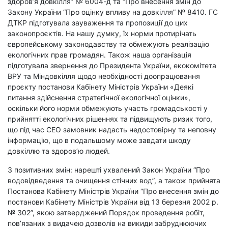
здоров’я довкілля” №
6004-д та
“Про внесення змін до
Закону України “Про оцінку впливу на довкілля” № 8410. ГС
ДТКР підготувала зауваження та пропозиції до цих
законопроєктів. На нашу думку, їх норми протирічать
європейському законодавству та обмежують реалізацію
екологічних прав громадян. Також наша організація
підготувала звернення до Президента України, екокомітета
ВРУ та Міндовкілля щодо необхідності доопрацювання
проєкту постанови Кабінету Міністрів України «Деякі
питання здійснення стратегічної екологічної оцінки»,
оскільки його норми обмежують участь громадськості у
прийнятті екологічних рішеннях та підвищують ризик того,
що під час СЕО замовник надасть недостовірну та неповну
інформацію, що в подальшому може завдати шкоду
довкіллю та здоров’ю людей.
З позитивних змін: нарешті ухвалений
Закон України “
Про
водовідведення та очищення стічних вод
”, а також прийнята
Постанова Кабінету Міністрів України “Про внесення змін до
постанови Кабінету Міністрів України від 13 березня 2002 р.
№ 302”, якою затверджений Порядок проведення робіт,
пов’язаних з видачею дозволів на викиди забруднюючих