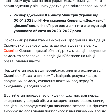
– звіт розміщується на платформі “ЕкоСистема” для його
оприлюднення у вільному доступі для заінтересованих осіб.
Розпорядженням Кабінету Міністрів України від
06.01.2023 р. № 4-р схвалена Концепція Державної
цільової екологічної програми зняття з експлуатації
уранового об’єкта на 2023-2027 роки
Основними результатами виконання Програми є ліквідація
Смолінської уранової шахти, що розташована в селищі
Смоліне
Кіровоградської області, рекультивація порушених
земель та забезпечення радіаційної безпеки на місці
розташування шахти.
Перший етап реалізації передбачає зняття з експлуатації
Смолінської шахти шляхом її ліквідації, рекультивацію
порушених земель, очищення шахтних вод перед їх
скиданням у водний об’єкт.
Другий етап передбачає очищення шахтних вод перед
скиданням у водний об’єм з використанням свердловини,
спеціально спорудженої для планового затоплення гірничих
виробок до досягнення природного рівня підземних вод до