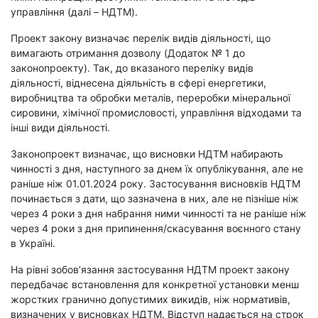
управління (далі – НДТМ).
Проект закону визначає
перелік видів діяльності, що
вимагають отримання дозволу (Додаток № 1 до
законопроекту). Так, до вказаного переліку видів
діяльності, віднесена діяльність в сфері енергетики,
виробництва та обробки металів, переробки мінеральної
сировини, хімічної промисловості, управління відходами та
інші види діяльності.
Законопроект визначає, що висновки НДТМ набирають
чинності з дня, наступного за днем їх опублікування, але не
раніше ніж 01.01.2024 року. Застосування висновків НДТМ
починається з дати, що зазначена в них, але не пізніше ніж
через 4 роки з дня набрання ними чинності та не раніше ніж
через 4 роки з дня припинення/скасування воєнного стану
в Україні.
На рівні зобов’язання застосування НДТМ проект закону
передбачає встановлення для конкретної установки менш
жорстких гранично допустимих викидів, ніж нормативів,
визначених у висновках НДТМ. Відступ надається на строк