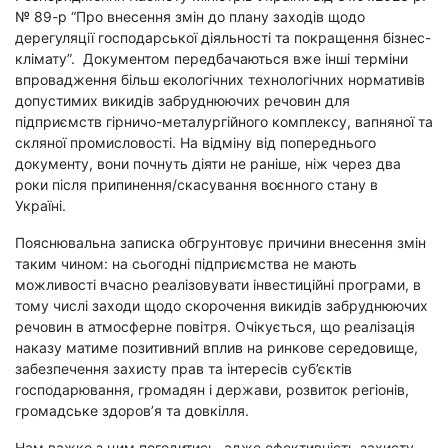
№ 89-р “
Про внесення змін до плану заходів щодо
дерегуляції господарської діяльності та покращення бізнес-
клімату”
. Документом передбачаються вже інші терміни
впровадження більш екологічних технологічних нормативів
допустимих викидів забруднюючих речовин для
підприємств гірничо-металургійного комплексу, вапняної та
скляної промисловості. На відміну від попереднього
документу, вони
почнуть діяти не раніше, ніж через два
роки після припинення/скасування воєнного стану в
Україні.
Пояснювальна записка обгрунтовує причини внесення змін
таким чином: на сьогодні підприємства не мають
можливості вчасно реалізовувати інвестиційні програми, в
тому числі заходи щодо скорочення викидів забруднюючих
речовин в атмосферне повітря. Очікується, що реалізація
наказу матиме позитивний вплив на ринкове середовище,
забезпечення захисту прав та інтересів суб’єктів
господарювання, громадян і держави, розвиток регіонів,
громадське здоров’я та довкілля.
Нам важко з цим погодитись, адже ефективність захисту