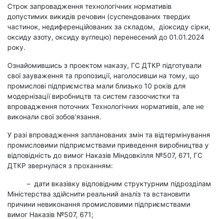
Строк запровадження технологічних нормативів
допустимих викидів речовин (суспендованих твердих
частинок, недиференційованих за складом, діоксиду сірки,
оксиду азоту, оксиду вуглецю) перенесений до 01.01.2024
року.
Ознайомившись з проектом наказу, ГС ДТКР підготували
свої зауваження та пропозиції, наголосивши на тому, що
промислові підприємства мали близько 10 років для
модернізації виробництв та систем газоочистки та
впровадження поточних Технологічних нормативів, але не
виконали свої зобов’язання.
У разі впровадження запланованих змін та відтермінування
промисловими підприємствами приведення виробництва у
відповідність до вимог Наказів Міндовкілля №507, 671, ГС
ДТКР звернулася з проханням:
–
дати вказівку відповідним структурним підрозділам
Міністерства здійснити реальний аналіз та встановити
причини невиконання промисловими підприємствами
вимог Наказів №507, 671;