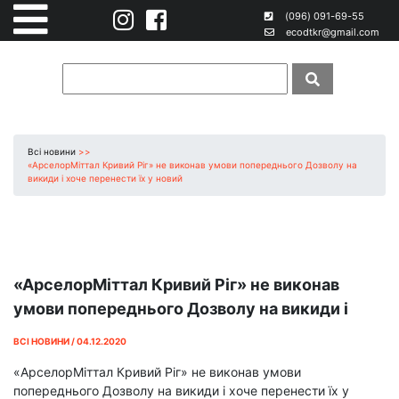
(096) 091-69-55
ecodtkr@gmail.com
Всі новини
>>
«АрселорМіттал Кривий Ріг» не виконав умови попереднього Дозволу на
викиди і хоче перенести їх у новий
«АрселорМіттал Кривий Ріг» не виконав
умови попереднього Дозволу на викиди і
хоче перенести їх у новий
ВСІ НОВИНИ / 04.12.2020
«АрселорМіттал Кривий Ріг» не виконав умови
попереднього Дозволу на викиди і хоче перенести їх у