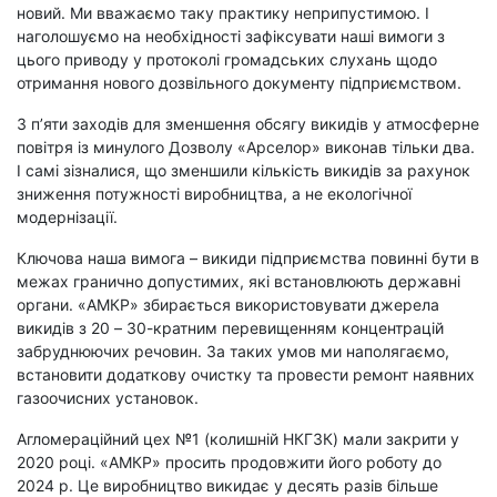
новий. Ми вважаємо таку практику неприпустимою. І
наголошуємо на необхідності зафіксувати наші вимоги з
цього приводу у протоколі громадських слухань щодо
отримання нового дозвільного документу підприємством.
З п’яти заходів для зменшення обсягу викидів у атмосферне
повітря із минулого Дозволу «Арселор» виконав тільки два.
І самі зізналися, що зменшили кількість викидів за рахунок
зниження потужності виробництва, а не екологічної
модернізації.
Ключова наша вимога – викиди підприємства повинні бути в
межах гранично допустимих, які встановлюють державні
органи. «АМКР» збирається використовувати джерела
викидів з 20 – 30-кратним перевищенням концентрацій
забруднюючих речовин. За таких умов ми наполягаємо,
встановити додаткову очистку та провести ремонт наявних
газоочисних установок.
Агломераційний цех №1 (колишній НКГЗК) мали закрити у
2020 році. «АМКР» просить продовжити його роботу до
2024 р. Це виробництво викидає у десять разів більше