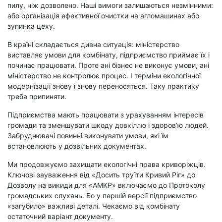
пилу, ніж дозволено. Наші вимоги залишаються незмінними:
або організація ефективної очистки на агломашинах або
зупинка цеху.
В країні складається дивна ситуація: міністерство
виставляє умови для комбінату, підприємство приймає їх і
починає працювати. Проте ані бізнес не виконує умови, ані
міністерство не контролює процес. І терміни екологічної
модернізації знову і знову переносяться. Таку практику
треба припиняти.
Підприємства мають працювати з урахуванням інтересів
громади та зменшувати шкоду довкіллю і здоров’ю людей.
Забруднювачі повинні виконувати умови, які їм
встановлюють у дозвільних документах.
Ми продовжуємо захищати екологічні права криворіжців.
Ключові зауваження від «Досить труїти Кривий Ріг» до
Дозволу на викиди для «АМКР» включаємо до Протоколу
громадських слухань. Бо у першій версії підприємство
«загубило» важливі деталі. Чекаємо від комбінату
остаточний варіант документу.