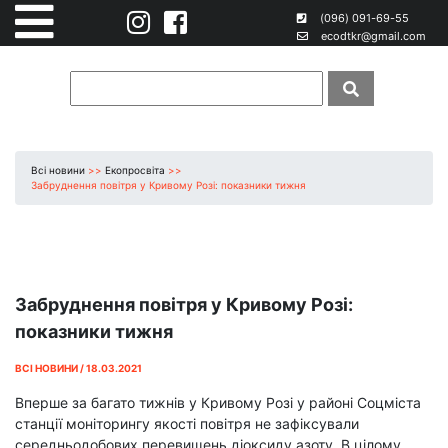
(096) 091-69-55
ecodtkr@gmail.com
Всі новини
>>
Екопросвіта
>>
Забруднення повітря у Кривому Розі: показники тижня
Забруднення повітря у Кривому Розі:
показники тижня
ВСІ НОВИНИ / 18.03.2021
Вперше за багато тижнів у Кривому Розі у районі Соцміста
станції моніторингу якості повітря не зафіксували
середньодобових перевищень діоксиду азоту. В цілому