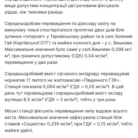
вище допустимі концентрації цієї речовини фіксували
рідше, ніж тижнями раніше.
Середньодобове перевищення по діоксиду азоту на
минулому тижні спостерігалося протягом двох днів біля
зупинки «Інтернат» у Тернівському районі та в селі Зелений
Гай (Карпівської ОТГ) та майже кожного дня – у с. Вишневе.
Максимальне значення було саме у селі Вишневе 0,098 мг/
м³, при гранично допустимому (ГДК) 0,04 мг/м³,
перевищення у два рази.
Середньодобовий вміст сірчаного ангідриду перевищував
норматив 11 лютого на житломасиві «Південного ГЗК».
Станція показала 0,064 мг/м³ (ГДК = 0,05 мг/м³). В цей
день тут перевищував і середньодобовий вміст оксиду
вуглецю 8,5 мг/м³ (ГДК = 3 мг/м³), тобто у три рази.
Міські станції фіксують перевищення пилу вздовж всього
міста. Максимальне значення зафіксувала станція біля
ставків «Соцміста» 0,239 мг/м³, при ГДК = 0,15 мг/м³, тобто
майже удвічі.